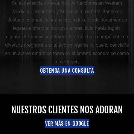
Su experiencia diversa incluye funciones en Western
Medical Corporation y Mignucci Law Firm, donde se
destacó en análisis financiero, redacción de documentos
legales e interacción con clientes. Irvin habla inglés,
español y francés con fluidez y también es competente en
diversos programas analíticos y legales, lo que lo convierte
en un activo dinámico tanto en el ámbito económico como
en el legal.
OBTENGA UNA CONSULTA
NUESTROS CLIENTES NOS ADORAN
VER MÁS EN GOOGLE