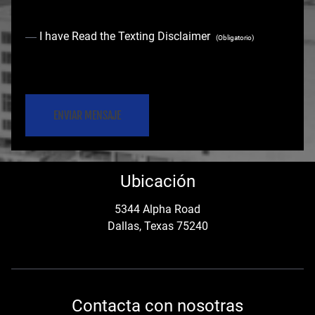
C
I have Read the Texting Disclaimer
(Obligatorio)
o
C
n
A
s
P
e
T
C
n
Ubicación
H
t
A
5344 Alpha Road
Dallas, Texas 75240
(
O
b
Contacta con nosotras
l