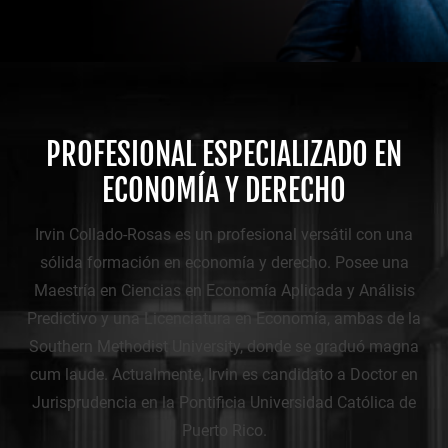
PROFESIONAL ESPECIALIZADO EN
ECONOMÍA Y DERECHO
Irvin Collado-Rosas es un profesional versátil con una
sólida formación en economía y derecho. Posee una
Maestría en Ciencias en Economía Aplicada y Análisis
Predictivo y una Licenciatura en Economía, ambas de la
Southern Methodist University, donde se graduó magna
cum laude. Actualmente, Irvin es candidato a Doctor en
Jurisprudencia en la Pontificia Universidad Católica de
Puerto Rico.