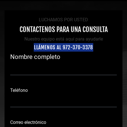
LUCHAMOS POR USTED
CONTACTENOS PARA UNA CONSULTA
Nuestro equipo está aquí para ayudarle
LLÁMENOS AL 972-370-3378
Nombre completo
N
o
Teléfono
m
b
r
e
Correo electrónico