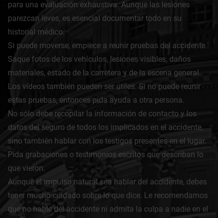
para una evaluación exhaustiva. Aunque las lesiones
parezcan leves, es esencial documentar todo en su
historial médico.
Si puede moverse, empiece a reunir pruebas del accidente.
Saque fotos de los vehículos, lesiones visibles, daños
materiales, estado de la carretera y de la escena general.
Los vídeos también pueden ser útiles. Si no puede reunir
estas pruebas, entonces pida ayuda a otra persona.
No sólo debe recopilar la información de contacto y los
datos del seguro de todos los implicados en el accidente,
sino también hablar con los testigos presentes en el lugar.
Pida grabaciones o testimonios escritos que describan lo
que vieron.
Aunque el impulso natural sea hablar del accidente, debes
tener mucho cuidado sobre lo que dice. Le recomendamos
que no hable del accidente ni admita la culpa a nadie en el