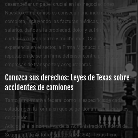
desempeñar un papel crucial en las negociaciones.
Nuestro compromiso es conseguir una indemnización
completa, incluyendo las facturas médicas, la pérdida de
salarios, daños a la propiedad, dolor y sufrimiento,
cuidados a largo plazo y mucho más. Con años de
experiencia en el sector, la Firma Mignucci tiene la
reputación de ser un firme defensor contra poderosas
empresas de transporte y aseguradoras.
Conozca sus derechos: Leyes de Texas sobre
accidentes de camiones
Tanto la normativa federal como la específica de cada
estado rigen la forma en que se gestionan los accidentes
de camión.
Adicional a la normativa de la Administración Federal de
Seguridad de Autotransportes (FMCSA), Texas tiene