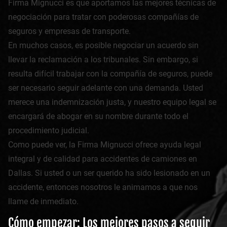
Firma Mignucci es que aportamos las mejores técnicas de
negociación para tratar con poderosas compañías de
seguros y empresas de transporte.
En muchos casos, es posible negociar un acuerdo sin
llevar la reclamación a los tribunales. Sin embargo, si
resulta difícil trabajar con la compañía de seguros, puede
ser necesario seguir adelante con una demanda. Usted
merece una indemnización justa, y nuestro equipo legal se
encargará de abogar en su nombre durante todo el
procedimiento judicial.
Como puede ver, la Firma Mignucci ofrece ayuda legal
integral y de calidad para accidentes de camiones en
Dallas. Si usted o un ser querido ha sido lesionado en un
accidente, entonces nosotros le animamos a que nos
llame de inmediato.
Cómo empezar: Los mejores pasos a seguir