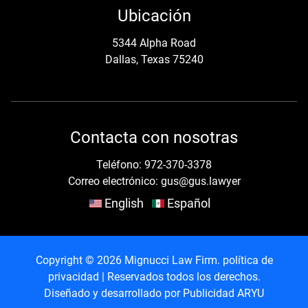
n
Ubicación
H
t
A
5344 Alpha Road
Dallas, Texas 75240
(
O
b
Contacta con nosotras
l
Teléfono:
972-370-3378
i
Correo electrónico:
gus@gus.lawyer
g
English
Español
a
t
Copyright © 2026 Mignucci Law Firm.
política de
o
privacidad
| Reservados todos los derechos.
Diseñado y desarrollado por
Publicidad ARYU
r