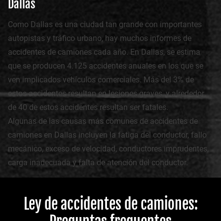
Dallas
Como Dallas es una ciudad tan grande con importantes
autopistas y tráfico urbano, hay muchos informes de
accidentes de camiones cada año. En Dallas, se estima
que se producen 4.125 accidentes anuales en los que se
ven implicados vehículos comerciales. Más del 3% de
estos accidentes resultan en lesiones graves, y alrededor
de 40 de estos accidentes resultan ser fatales.
Algunas de las causas más comunes de accidentes de
camiones en Dallas incluyen la fatiga del conductor, fallo
mecánico, exceso de velocidad, conductores imprudentes,
carga inadecuada y falta de atención del conductor.
Ley de accidentes de camiones: