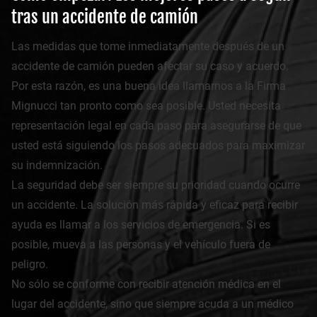
tras un accidente de camión
Las medidas que tome inmediatamente después de un
accidente de camión pueden afectar su caso y acuerdo.
Por esta razón, es una buena idea llamarnos a la Firma
Mignucci tan pronto como sea posible. Usted necesita
representación legal en cada paso para asegurarse de que
usted está siguiendo los pasos adecuados para maximizar
su indemnización.
La seguridad debe ser siempre su prioridad cuando ocurre
un accidente. La solución más rápida y eficaz para recibir
ayuda es llamar a los servicios de emergencia. Si es
posible, mueva a las personas y el vehículo fuera de
peligro.
No sólo se conforme con recibir atención médica en el
lugar del accidente, sino que siempre acuda a un médico