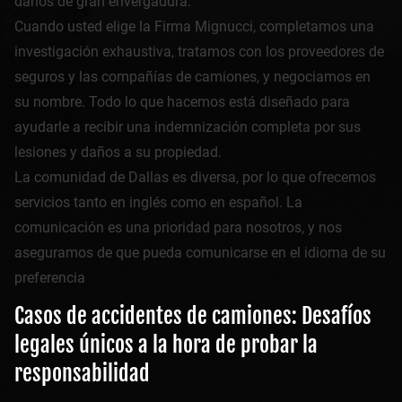
daños de gran envergadura.
Cuando usted elige la Firma Mignucci, completamos una
investigación exhaustiva, tratamos con los proveedores de
seguros y las compañías de camiones, y negociamos en
su nombre. Todo lo que hacemos está diseñado para
ayudarle a recibir una indemnización completa por sus
lesiones y daños a su propiedad.
La comunidad de Dallas es diversa, por lo que ofrecemos
servicios tanto en inglés como en español. La
comunicación es una prioridad para nosotros, y nos
aseguramos de que pueda comunicarse en el idioma de su
preferencia
Casos de accidentes de camiones: Desafíos
legales únicos a la hora de probar la
responsabilidad