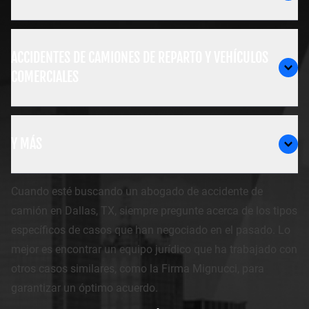
ACCIDENTES DE CAMIONES DE REPARTO Y VEHÍCULOS
COMERCIALES
Y MÁS
Cuando esté buscando un abogado de accidente de
camión en Dallas, TX, siempre pregunte acerca de los tipos
específicos de casos que han negociado en el pasado. Lo
mejor es encontrar un equipo jurídico que ha trabajado con
otros casos similares, como la Firma Mignucci, para
garantizar un óptimo acuerdo.