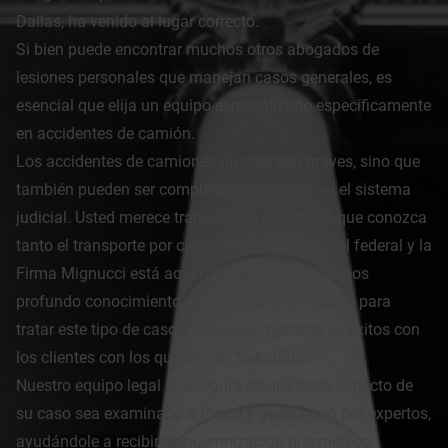
Dallas, ha venido al lugar correcto.
Si bien puede encontrar muchos otros abogados de
lesiones personales que manejan casos generales, es
esencial que elija un equipo especializado específicamente
en accidentes de camión.
Los accidentes de camiones no sólo son graves, sino que
también pueden ser complejos de navegar en el sistema
judicial. Usted merece trabajar con un equipo que conozca
tanto el transporte por carretera estatal como el federal y la
Firma Mignucci está aquí para ayudarle. Tenemos
profundo conocimiento de los mejores procesos para
tratar este tipo de casos, y un largo historial de éxitos con
los clientes con los que hemos trabajado.
Nuestro equipo legal se asegura de que cada aspecto de
su caso sea examinado a fondo y gestionado por expertos,
ayudándole a recibir la indemnización que merece.