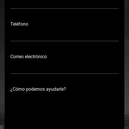
N
o
Teléfono
m
b
r
e
Correo electrónico
¿Cómo podemos ayudarle?