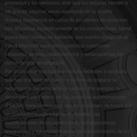
propiedad y los vehículos, sino que las lesiones tienden a
ser graves, algunas veces resultando en la muerte.
Nuestra experiencia en casos de accidentes de camiones
nos diferencia específicamente de los competidores. Usted
puede tener confianza sabiendo que nuestro equipo en la
Firma Mignucci sabe cómo gestionar cuestiones
complejas de responsabilidad civil y reclamaciones por
daños de gran envergadura.
Por último, hay muchas normativas federales y estatales
que hay que tener en cuenta a la hora de preparar la
reclamación por accidente de camión. Por ejemplo, la
Administración Federal de Seguridad de Autotransportes
(FMCSA) tiene normas que regulan el número de horas que
un conductor puede estar en la carretera, las
cualificaciones de los conductores, los dispositivos
electrónicos y los requerimientos de mantenimiento de los