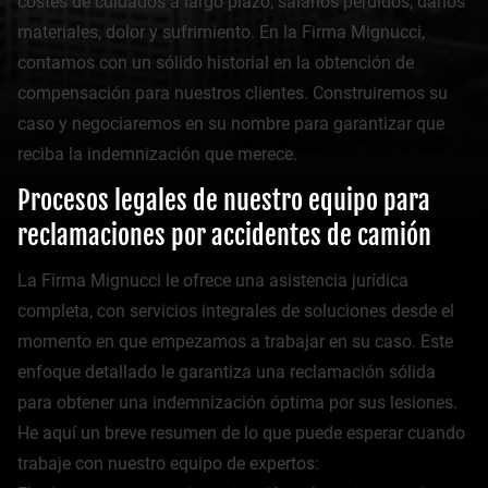
costes de cuidados a largo plazo, salarios perdidos, daños
materiales, dolor y sufrimiento. En la Firma Mignucci,
contamos con un sólido historial en la obtención de
compensación para nuestros clientes. Construiremos su
caso y negociaremos en su nombre para garantizar que
reciba la indemnización que merece.
Procesos legales de nuestro equipo para
reclamaciones por accidentes de camión
La Firma Mignucci le ofrece una asistencia jurídica
completa, con servicios integrales de soluciones desde el
momento en que empezamos a trabajar en su caso. Este
enfoque detallado le garantiza una reclamación sólida
para obtener una indemnización óptima por sus lesiones.
He aquí un breve resumen de lo que puede esperar cuando
trabaje con nuestro equipo de expertos: