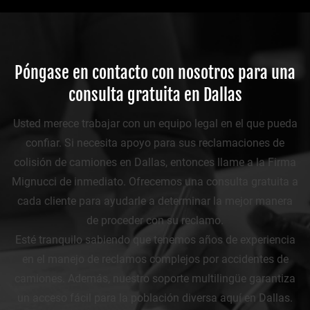
Póngase en contacto con nosotros para una
consulta gratuita en Dallas
Usted merece trabajar con un equipo legal en el que pueda
confiar. Si necesita apoyo para sus reclamaciones de
colisión de camiones en Dallas, entonces llame a la Firma
Mignucci de inmediato. Ofrecemos una consulta gratuita a
cada cliente para ayudarle a determinar la mejor manera
de proceder con su reclamo.
Esté tranquilo sabiendo que tenemos años de experiencia
en el manejo de reclamos complejos por accidentes de
camiones. Además, nuestro soporte multilingüe garantiza
un acceso fácil para la población diversa aquí en Dallas.