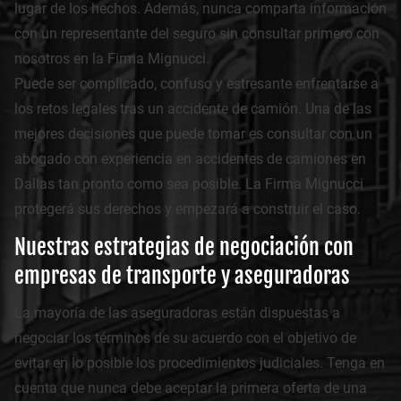
lugar de los hechos. Además, nunca comparta información
con un representante del seguro sin consultar primero con
nosotros en la Firma Mignucci.
Puede ser complicado, confuso y estresante enfrentarse a
los retos legales tras un accidente de camión. Una de las
mejores decisiones que puede tomar es consultar con un
abogado con experiencia en accidentes de camiones en
Dallas tan pronto como sea posible. La Firma Mignucci
protegerá sus derechos y empezará a construir el caso.
Nuestras estrategias de negociación con
empresas de transporte y aseguradoras
La mayoría de las aseguradoras están dispuestas a
negociar los términos de su acuerdo con el objetivo de
evitar en lo posible los procedimientos judiciales. Tenga en
cuenta que nunca debe aceptar la primera oferta de una