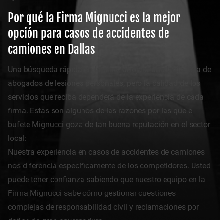
Por qué la Firma Mignucci es la mejor
opción para casos de accidentes de
camiones en Dallas
Una búsqueda rápida en Internet arrojará una larga lista de
abogados de lesiones personales, pero la calidad de los
servicios que reciba dependerá de la experiencia de cada
firma. Estas son algunos de las razones por las que el
bufete Mignucci goza de tan buena reputación en el sector
local:
Nuestra experiencia en casos de accidentes de camiones
nos diferencia específicamente de los competidores. Usted
puede tener confianza sabiendo que nuestro equipo en la
Firma Mignucci sabe cómo gestionar cuestiones
complejas de responsabilidad civil y reclamaciones por