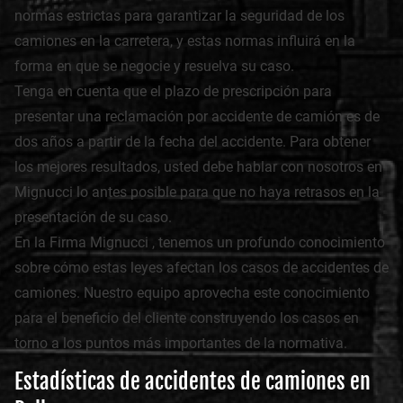
normas estrictas para garantizar la seguridad de los
camiones en la carretera, y estas normas influirá en la
forma en que se negocie y resuelva su caso.
Tenga en cuenta que el plazo de prescripción para
presentar una reclamación por accidente de camión es de
dos años a partir de la fecha del accidente. Para obtener
los mejores resultados, usted debe hablar con nosotros en
Mignucci lo antes posible para que no haya retrasos en la
presentación de su caso.
En la Firma Mignucci , tenemos un profundo conocimiento
sobre cómo estas leyes afectan los casos de accidentes de
camiones. Nuestro equipo aprovecha este conocimiento
para el beneficio del cliente construyendo los casos en
torno a los puntos más importantes de la normativa.
Estadísticas de accidentes de camiones en