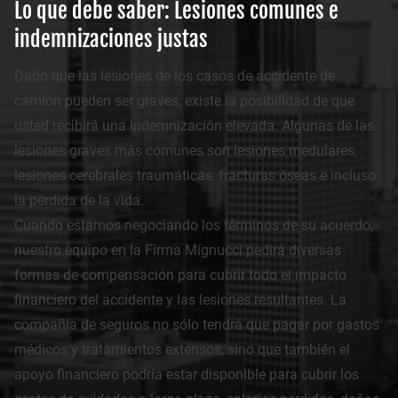
Lo que debe saber: Lesiones comunes e
indemnizaciones justas
Dado que las lesiones de los casos de accidente de
camión pueden ser graves, existe la posibilidad de que
usted recibirá una indemnización elevada. Algunas de las
lesiones graves más comunes son lesiones medulares,
lesiones cerebrales traumáticas, fracturas óseas e incluso
la pérdida de la vida.
Cuando estamos negociando los términos de su acuerdo,
nuestro equipo en la Firma Mignucci pedirá diversas
formas de compensación para cubrir todo el impacto
financiero del accidente y las lesiones resultantes. La
compañía de seguros no sólo tendrá que pagar por gastos
médicos y tratamientos extensos, sino que también el
apoyo financiero podría estar disponible para cubrir los