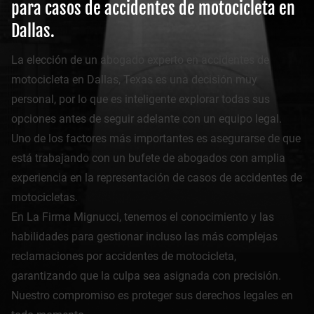
para casos de accidentes de motocicleta en
Dallas.
La elección de un abogado experto en accidentes de
motocicleta en Dallas, Texas es una decisión muy
personal, por lo que es inteligente explorar todas sus
opciones antes de seguir adelante con un equipo legal.
Uno de los factores más importantes es asegurarse de que
está trabajando con un bufete de abogados con amplia
experiencia en la representación de casos de accidentes de
motocicletas.
En La Firma Mignucci, tenemos el conocimiento y las
habilidades para gestionar incluso las más complejas
reclamaciones por accidentes de motocicleta,
garantizando que la culpa sea asignada con precisión.
Nuestro compromiso es proteger sus derechos legales en