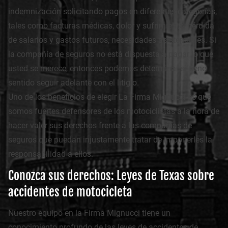
indemnización solicitando pagos en diferentes categorías,
tales como facturas médicas, dolor y sufrimiento, pérdida
de salarios y gastos futuros, necesidades asistenciales. Si
la compañía de seguros no está dispuesta a pagar lo que
usted se merece, entonces podemos determinar si tiene
sentido seguir adelante con el litigio.
Uno de los beneficios de elegir La Firma Mignucci es que
somos fuertes defensores de los motociclistas a la hora de
hacer valer sus derechos frente a las compañías de
seguros que puedan injustamente tratar de imponerles la
responsabilidad a ellos.
Conozca sus derechos: Leyes de Texas sobre
accidentes de motocicleta
Nuestro equipo en la Firma Mignucci tiene un
conocimiento profundo de las leyes de accidentes de