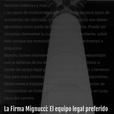
facturas médicas y más.
Los casos de motocicletas son diferentes de otros tipos de
accidentes de vehículos, y hay desafíos únicos que deben
abordarse como parte de la estrategia jurídica. Puede ser
complejo demostrar la culpabilidad en el accidente, sobre
todo porque los motociclistas a menudo se enfrentan a
prejuicios.
Nuestro bufete mantiene un compromiso inquebrantable
con la defensa de los derechos de los motociclistas a
través de apoyo legal personalizado y completo. Llámenos
hoy para más información sobre los servicios disponibles.
Usted merece trabajar con un abogado de accidentes de
motocicletas en Dallas que luchará por la justicia en cada
paso del camino.
La Firma Mignucci: El equipo legal preferido