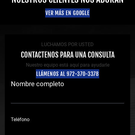
VER MÁS EN GOOGLE
LUCHAMOS POR USTED
CONTACTENOS PARA UNA CONSULTA
Nuestro equipo está aquí para ayudarle
LLÁMENOS AL 972-370-3378
Nombre completo
N
o
Teléfono
m
b