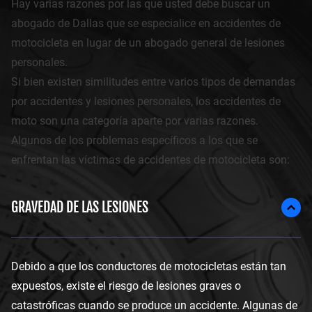
Hay varias razones por las que usted debe buscar un
abogado de Dallas que se especialice en accidentes de
motocicleta en lugar de un abogado general de lesiones
personales.
Si bien existen similitudes entre varios tipos de demandas
por accidentes y lesiones personales, los accidentes de
moto son una categoría aparte por varias razones.
Algunos de los problemas específicos a los que se
enfrentan las víctimas de accidentes de motocicleta son:
GRAVEDAD DE LAS LESIONES
Debido a que los conductores de motocicletas están tan
expuestos, existe el riesgo de lesiones graves o
catastróficas cuando se produce un accidente. Algunas de