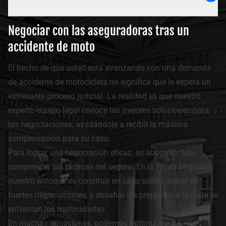
Negociar con las aseguradoras tras un
accidente de moto
El hecho de que usted está avanzando con una demanda
de accidente de motocicleta no significa que le espera un
estresante proceso judicial. La realidad es que nuestro
experto equipo legal conoce las mejores soluciones para
las negociaciones, ayudándole a recibir la máxima
compensación para su caso.
Para lograr una negociación eficaz, su abogado debe
comprender las tácticas del seguro. En la Firma Mignucci,
nuestro enfoque es construir un caso sólido, entrar en
fuertes negociaciones, y desafiar los prejuicios a los que se
enfrentan los motociclistas.
En muchas situaciones, podemos optimizar su