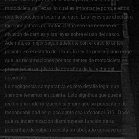
motocicleta de Texas, lo cual es importante porque estos
detalles pueden afectar a su caso. Las leyes que afectan a
los conductores de motocicletas son las normas de
división de carriles y las leyes sobre el uso del casco.
Además, es mejor seguir adelante con el caso lo antes
posible. En el estado de Texas, la ley de prescripción exige
que las reclamaciones por accidentes de motocicleta se
presenten en un plazo de dos años de la fecha del
accidente.
La negligencia comparativa es otro detalle legal que
siempre tenemos en cuenta. Esto significa que puede
recibir una indemnización siempre que su porcentaje de
responsabilidad en el accidente sea inferior al 51%. Dado
que su indemnización disminuye en función de su
porcentaje de culpa, necesita un abogado agresivo que
luche por demostrar la responsabilidad de la otra parte.