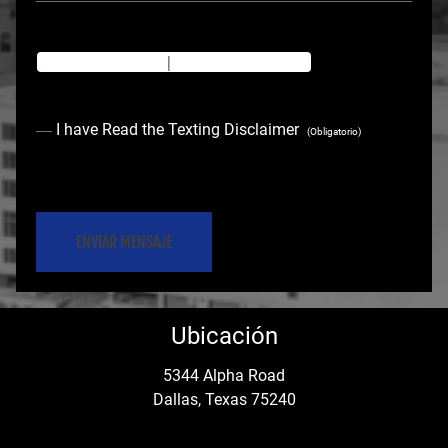
Texting Disclaimer
|
Privacy Policy
C
I have Read the Texting Disclaimer
(Obligatorio)
o
C
n
A
s
P
e
T
C
n
Ubicación
H
t
A
5344 Alpha Road
Dallas, Texas 75240
(
O