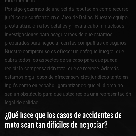
todo momento.
Por algo gozamos de una sólida reputación como recurso
jurídico de confianza en el área de Dallas. Nuestro equipo
presta atención a los detalles y lleva a cabo minuciosas
investigaciones para asegurarnos de que estamos
preparados para negociar con las compañías de seguros.
Nuestro compromiso es ofrecer un enfoque integral que
cubra todos los aspectos de su caso para que pueda
recibir la compensación total que se merece. Además,
estamos orgullosos de ofrecer servicios jurídicos tanto en
inglés como en español, garantizando que el idioma no
sea un obstáculo para que usted reciba una representación
legal de calidad.
¿Qué hace que los casos de accidentes de
moto sean tan difíciles de negociar?