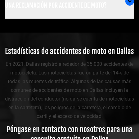
UNA RECLAMACIÓN POR ACCIDENTE DE MOTO?
Estadísticas de accidentes de moto en Dallas
En 2021, Dallas registró alrededor de 35.000 accidentes de
motocicleta. Las motocicletas fueron parte del 14% de
todas las muertes de tráfico. Algunas de las causas más
comunes de accidentes de moto en Dallas incluyen la
distracción del conductor (no darse cuenta de motocicletas
en la carretera), los peligros de la carretera, el cambio de
carril y el exceso de velocidad.
Póngase en contacto con nosotros para una