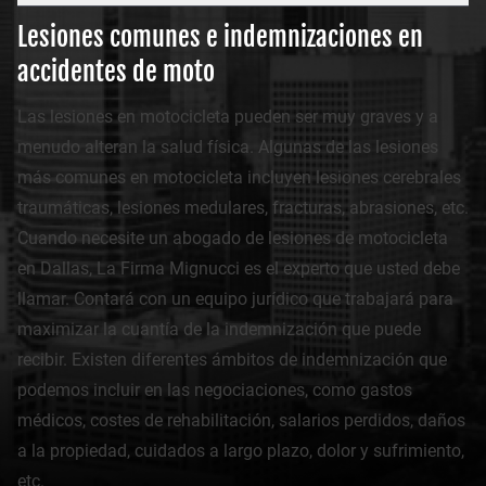
Lesiones comunes e indemnizaciones en
accidentes de moto
Las lesiones en motocicleta pueden ser muy graves y a
menudo alteran la salud física. Algunas de las lesiones
más comunes en motocicleta incluyen lesiones cerebrales
traumáticas, lesiones medulares, fracturas, abrasiones, etc.
Cuando necesite un abogado de lesiones de motocicleta
en Dallas, La Firma Mignucci es el experto que usted debe
llamar. Contará con un equipo jurídico que trabajará para
maximizar la cuantía de la indemnización que puede
recibir. Existen diferentes ámbitos de indemnización que
podemos incluir en las negociaciones, como gastos
médicos, costes de rehabilitación, salarios perdidos, daños
a la propiedad, cuidados a largo plazo, dolor y sufrimiento,
etc.