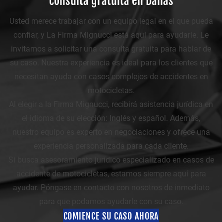
consulta gratuita en Dallas
Usted merece trabajar con un equipo legal en el que pueda
confiar, y La Firma Mignucci está aquí para ayudarle. Le
invitamos a solicitar una consulta gratuita para hablar de
su caso. Nuestra experiencia es ideal para los clientes que
necesitan ayuda con casos complejos de accidentes en
motocicletas.
Al elegir a la Firma Mignucci, recibirá asistencia jurídica en
el idioma de su elección: Inglés y español. Además,
nuestro equipo es experto en negociaciones y ofrece una
experiencia personalizada para cada cliente.
Si busca asesoramiento jurídico especializado en casos de
accidente de motocicletas, estamos siempre aquí para
ayudar. Póngase en contacto con nosotros de inmediato
para que podamos ayudarle con su caso.
COMIENCE SU CASO AHORA