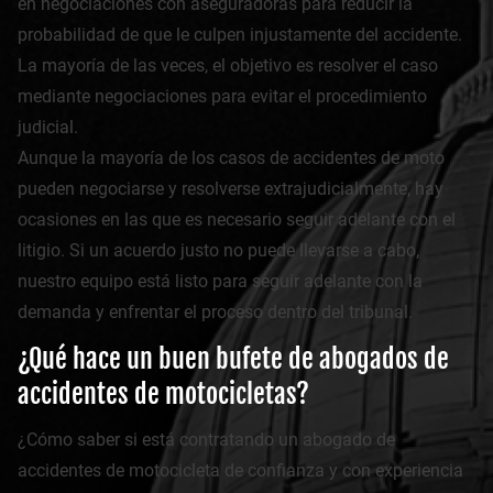
en negociaciones con aseguradoras para reducir la
probabilidad de que le culpen injustamente del accidente.
La mayoría de las veces, el objetivo es resolver el caso
mediante negociaciones para evitar el procedimiento
judicial.
Aunque la mayoría de los casos de accidentes de moto
pueden negociarse y resolverse extrajudicialmente, hay
ocasiones en las que es necesario seguir adelante con el
litigio. Si un acuerdo justo no puede llevarse a cabo,
nuestro equipo está listo para seguir adelante con la
demanda y enfrentar el proceso dentro del tribunal.
¿Qué hace un buen bufete de abogados de
accidentes de motocicletas?
¿Cómo saber si está contratando un abogado de
accidentes de motocicleta de confianza y con experiencia