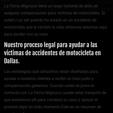
La Firma Mignucci tiene un largo historial de éxito en
asegurar compensación para víctimas de motocicleta. Si
usted o un ser querido ha estado en un accidente de
motocicleta que le cambió la vida, entonces estamos aquí
para ayudar con su caso.
Nuestro proceso legal para ayudar a las
víctimas de accidentes de motocicleta en
Dallas.
Las estrategias que utilizamos están diseñadas para
ayudar a nuestros clientes a recibir un trato justo y
compensación generosa. Cuando usted se pone en
contacto con La Firma Mignucci, puede estar tranquilo de
que estaremos allí para construir su caso y apoyar el
proceso legal en todo momento.Este es un resumen de