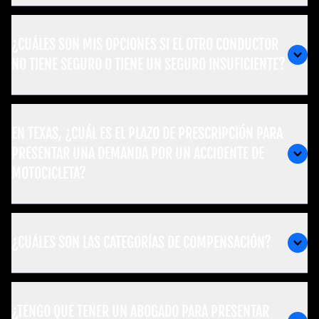
¿CUÁLES SON MIS OPCIONES SI EL OTRO CONDUCTOR
NO TIENE SEGURO O TIENE UN SEGURO INSUFICIENTE?
EN TEXAS, ¿CUÁL ES EL PLAZO DE PRESCRIPCIÓN PARA
PRESENTAR UNA DEMANDA POR UN ACCIDENTE DE
MOTOCICLETA?
¿CUÁLES SON LAS CATEGORÍAS DE COMPENSACIÓN?
¿TENGO QUE TENER UN ABOGADO PARA PRESENTAR