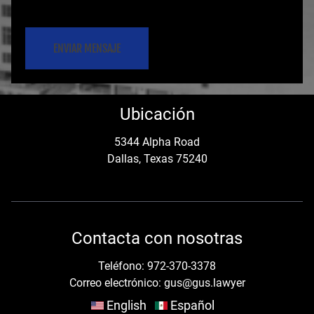
C
n
A
s
P
e
T
C
n
Ubicación
H
t
A
5344 Alpha Road
Dallas, Texas 75240
(
O
b
Contacta con nosotras
l
Teléfono:
972-370-3378
i
Correo electrónico:
gus@gus.lawyer
g
English
Español