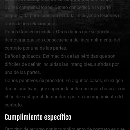
Daños compensatorios: Dinero concedido a la parte
perjudicada para cubrir su pérdida, incluyendo lesiones u
otros daños relacionados.
Daños Consecuenciales: Otros daños que se pueda
demostrar que son consecuencia del incumplimiento del
contrato por una de las partes.
Daños liquidados: Estimación de las pérdidas que son
difíciles de definir, incluidas las intangibles, sufridas por
una de las partes.
Daños punitivos (si procede): En algunos casos, se exigen
daños punitivos, que superan la indemnización básica, con
el fin de castigar al demandado por su incumplimiento del
contrato.
Cumplimiento específico
Otro tipo de recurso por incumplimiento de contrato es que