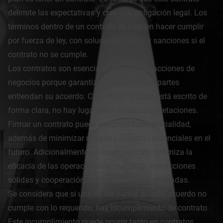
delimite las expectativas y cree una obligación legal. Los
términos dentro de un contrato se pueden hacer cumplir
por fuerza de ley, con soluciones claras y sanciones si el
contrato no se cumple.
Los contratos son esenciales en las transacciones de
negocios porque garantizan que todas las partes
entiendan su acuerdo. Cuando el contrato está escrito de
forma clara, no hay lugar para malas interpretaciones.
Firmar un contrato puede asegurar confidencialidad,
además de minimizar riesgos y disputas potenciales en el
futuro. Adicionalmente, un buen contrato optimiza la
eficacia de las operaciones al mantener interacciones
sólidas y cooperación entre las partes involucradas.
Se considera que si una de las partes en este acuerdo no
cumple con lo requerido, hay incumplimiento de contrato.
Este incumplimiento puede ocurrir tanto en contratos