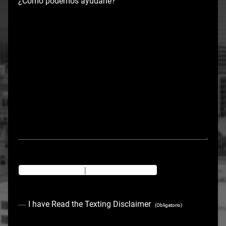
¿Cómo podemos ayudarle?
Texting Disclaimer
|
Privacy Policy
C
I have Read the Texting Disclaimer
(Obligatorio)
o