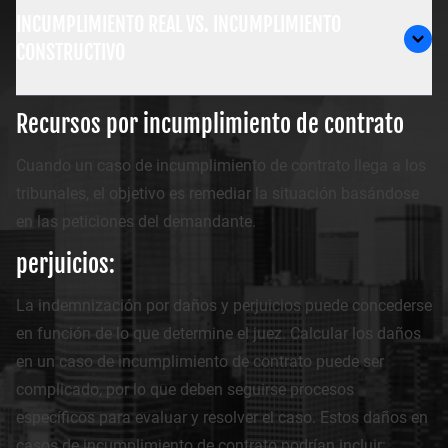
INCUMPLIMIENTO REAL VS. INCUMPLIMIENTO
CONSTRUCTIVO
Recursos por incumplimiento de contrato
Cuando un caso de incumplimiento de contrato llega a los
tribunales, el objetivo es remediar la situación basándose
en las peticiones del demandante.
perjuicios:
La indemnización por daños y perjuicios puede concederse
en función de lo que determine el juez. Calcular los daños
en un caso de incumplimiento de contrato puede ser
complicado, por lo que deben seguirse procesos
específicos para evaluar y resolver el caso. Estos daños en
casos de incumplimiento de contrato podrían incluir: