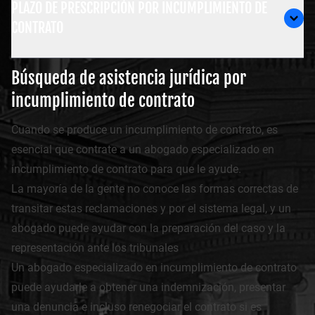
PLAZO DE PRESCRIPCIÓN POR INCUMPLIMIENTO DE
CONTRATO
Búsqueda de asistencia jurídica por
incumplimiento de contrato
Cuando se produce un incumplimiento de contrato, es
esencial que contrate a un abogado especializado en
incumplimiento de contrato para que le ayude.
La mayoría de la gente no conoce las formas correctas de
transitar estas reclamaciones y por el sistema legal, y un
abogado puede ayudar con la preparación del caso y la
representación ante los tribunales
Un abogado especializado en incumplimiento de contrato
puede ayudarle a obtener una indemnización, presentar
una denuncia e incluso renegociar el contrato si es