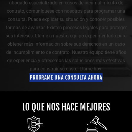
abogado especializado en casos de incumplimiento de
contrato, comuníquese con nosotros para programar una
consulta. Puede explicar su situación y conocer posibles
formas de avanzar. Existen procesos legales para proteger
sus intereses. Llame a nuestro equipo experimentado para
obtener más información sobre sus derechos en un caso
de incumplimiento de contrato. Nuestro equipo tiene años
de experiencia y ofrecemos las soluciones más efectivas
para construir su caso. ¡Llame hoy!
PROGRAME UNA CONSULTA AHORA
LO QUE NOS HACE MEJORES