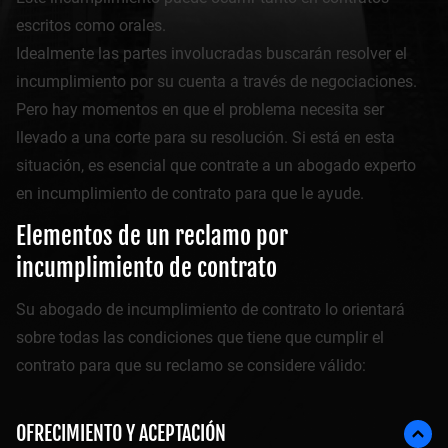
escritos como orales.
Idealmente las partes involucradas buscarán resolver el
incumplimiento por su cuenta a través de negociaciones.
Pero hay momentos en que el problema necesita ser
llevado a una corte para su resolución. Si está en esta
situación, es esencial que contrate a un abogado experto
en incumplimiento de contrato para que le ayude.
Elementos de un reclamo por
incumplimiento de contrato
Su abogado de incumplimiento de contrato lo orientará
sobre todas las condiciones que tiene que cumplir el
contrato para que su reclamo se considere válido:
OFRECIMIENTO Y ACEPTACIÓN