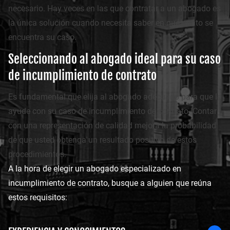
necesario. Hay veces en las que contratar a un abogado es
la única solución cuando necesita saber en qué punto se
encuentra su caso.
Seleccionando al abogado ideal para su caso
de incumplimiento de contrato
Es fundamental que elija al abogado adecuado para que le
ayude con su caso de incumplimiento de contrato. Contar
con una representación de calidad mejora la probabilidad
de que usted obtenga un resultado positivo de estos
procedimientos.
A la hora de elegir un abogado especializado en
incumplimiento de contrato, busque a alguien que reúna
estos requisitos: