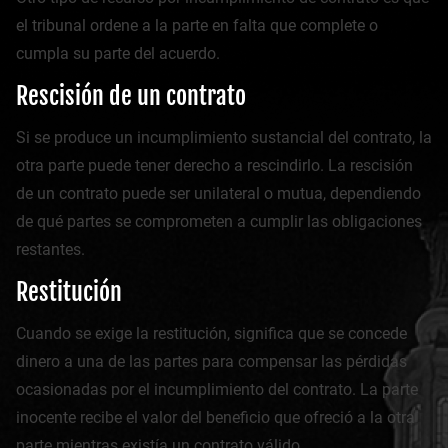
el tribunal ordene a la parte en falta que complete o
cumpla su parte del acuerdo.
Rescisión de un contrato
Si se produce un incumplimiento sustancial del contrato, la
otra parte puede tener derecho a rescindirlo. La rescisión
de un contrato puede ser unilateral o mutua, dependiendo
de qué partes se comprometen a cumplir las obligaciones
restantes.
Restitución
Cuando se exige la restitución, significa que se concede
dinero a una de las partes para compensar las pérdidas
ocasionadas por el incumplimiento del contrato. La parte
inocente recibe el valor del beneficio que ofreció a la otra
parte mientras existía un contrato válido.