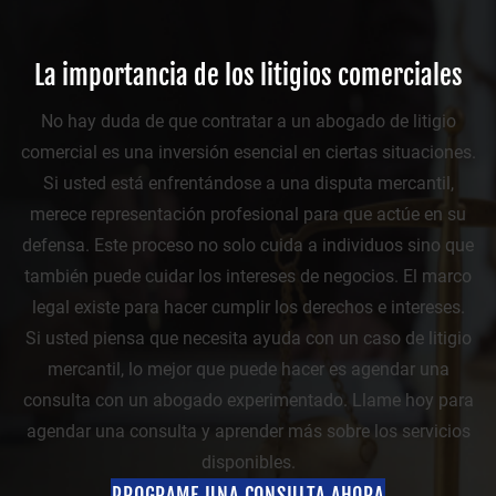
La importancia de los litigios comerciales
No hay duda de que contratar a un abogado de litigio
comercial es una inversión esencial en ciertas situaciones.
Si usted está enfrentándose a una disputa mercantil,
merece representación profesional para que actúe en su
defensa. Este proceso no solo cuida a individuos sino que
también puede cuidar los intereses de negocios. El marco
legal existe para hacer cumplir los derechos e intereses.
Si usted piensa que necesita ayuda con un caso de litigio
mercantil, lo mejor que puede hacer es agendar una
consulta con un abogado experimentado. Llame hoy para
agendar una consulta y aprender más sobre los servicios
disponibles.
PROGRAME UNA CONSULTA AHORA