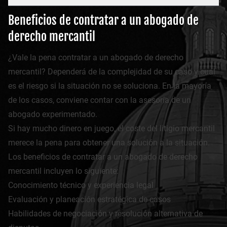
Beneficios de contratar a un abogado de
derecho mercantil
¿Vale la pena contratar a un abogado de derecho
mercantil? Dependerá de la complejidad de su caso y cuál
es el riesgo si la situación no se soluciona. En la mayoría
de los casos, conviene contar con la asesoría de un
abogado experimentado.
Si hay mucho dinero en juego, el coste del litigio mercantil
merece la pena para obtener una solución a la situación.
Los beneficios de contratar a un abogado de derecho
mercantil incluyen lo siguiente:
Conocimiento técnico y experiencia legal
Evaluación y planeación estratégica de casos
Habilidades de negociación y resolución alternativa de