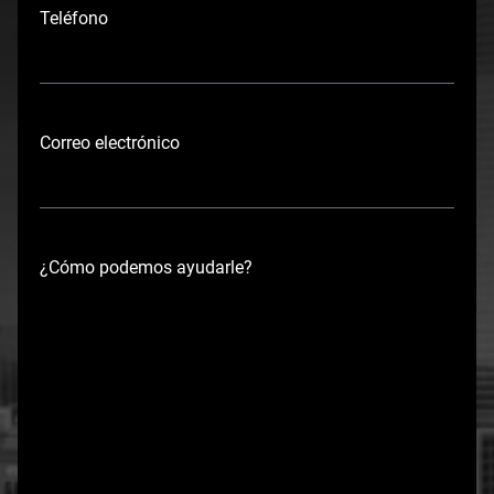
o
Teléfono
m
b
r
e
Correo electrónico
¿Cómo podemos ayudarle?