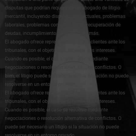
disputas que podrían requerir de un abogado de litigio
mercantil, incluyendo disputas contractuales, problemas
laborales, problemas con accionistas, recuperación de
deudas, incumplimiento de contratos y más.
El abogado ofrece representación a sus clientes ante los
tribunales, con el objetivo de defender sus intereses.
Cuando es posible, el caso se resuelve mediante
negociaciones o resolución alternativa de conflictos. O
bien, el litigio puede ser necesario si la situación no puede
resolverse en un entorno privado.
El abogado ofrece representación a sus clientes ante los
tribunales, con el objetivo de defender sus intereses.
Cuando es posible, el caso se resuelve mediante
negociaciones o resolución alternativa de conflictos. O
puede ser necesario un litigio si la situación no puede
resolverse en un entorno privado.