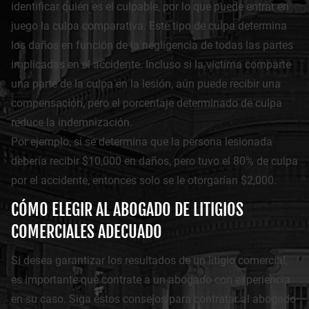
identificar quién es el culpable, por lo que puede entrar en
juego la culpa comparativa. Este tipo de culpa determina
los daños en función de la negligencia de todas las partes
implicadas en el accidente. Incluso si la víctima comparte
una parte de la culpa en la lesión, aún puede recibir una
compensación, pero el porcentaje determinado de culpa
reduce la indemnización.
Por ejemplo, si se determina que la persona lesionada
debería recibir $10,000 en daños, pero tuvo el 80% de culpa
por el accidente, entonces solo se le otorgarían $2,000.
CÓMO ELEGIR AL ABOGADO DE LITIGIOS
COMERCIALES ADECUADO
Si desea garantizar los resultados de un litigio comercial,
es importante que contrate a un abogado con experiencia
en su caso. Siga estos consejos para contratar al abogado