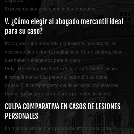
disputas
Representación y defensa en los tribunales
V. ¿Cómo elegir al abogado mercantil ideal
para su caso?
Para ganar una demanda por lesiones personales, es
necesario demostrar la negligencia. Como víctima, tiene
que haber 4 elementos para tu caso:
Duty: The wrongdoer had a duty of care for the victim.
Incumplimiento: Esa persona incumplió su deber.
Causa: El incumplimiento del deber ocasionó lesiones.
Daños: La víctima sufrió daños por estas lesiones.
CULPA COMPARATIVA EN CASOS DE LESIONES
PERSONALES
En muchas situaciones puede resultar complicado