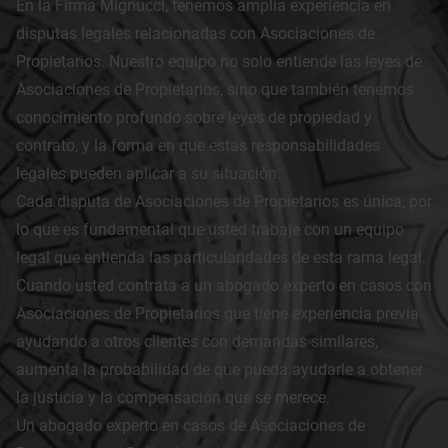
En la Firma Mignucci, tenemos amplia experiencia en
disputas legales relacionadas con Asociaciones de
Propietarios. Nuestro equipo no solo entiende las leyes de
Asociaciones de Propietarios, sino que también tenemos
conocimiento profundo sobre leyes de propiedad y
contrato, y la forma en que estas responsabilidades
legales pueden aplicar a su situación.
Cada disputa de Asociaciones de Propietarios es única, por
lo que es fundamental que usted trabaje con un equipo
legal que entienda las particularidades de esta rama legal.
Cuando usted contrata a un abogado experto en casos con
Asociaciones de Propietarios que tiene experiencia previa
ayudando a otros clientes con demandas similares,
aumenta la probabilidad de que pueda ayudarle a obtener
la justicia y la compensación que se merece.
Un abogado experto en casos de Asociaciones de