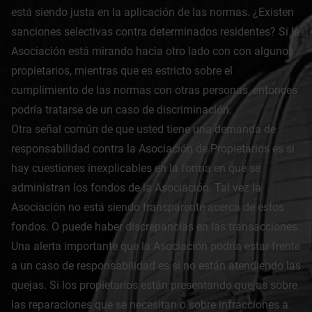
está siendo justa en la aplicación de las normas. ¿Existen
sanciones selectivas contra determinados residentes? Si la
Asociación está mirando hacia otro lado con con algunos
propietarios, mientras que es estricto sobre el
cumplimiento de las normas con otras personas, entonces
podría tratarse de un caso de discriminación.
Otra señal común de que usted tiene una demanda de
responsabilidad contra la Asociación de Propietarios es si
hay cuestiones inexplicables en la forma en que se
administran los fondos de la Asociación. Tal vez la
Asociación no está siendo transparente acerca de estos
fondos. O puede haber discrepancias en las transacciones.
Una alerta importante que la Asociación podría estar frente
a un caso de responsabilidad es si no están atendiendo las
quejas. Si los propietarios están presentando quejas sobre
las reparaciones que se necesitan o sobre infracciones a