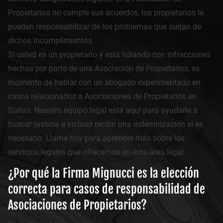
Propietarios no cumple sus acuerdos, los propietarios le
pueden responsabilizar de los problemas que surjan de
dichos incumplimientos.
Si usted es un propietario y está lidiando con infracciones
hechas por parte de una Asociación de Propietarios, es
momento de hablar con un abogado experimentado en
casos relacionados a Asociaciones de Propietarios en
Dallas. Nuestro equipo legal está aquí para ayudarle a
buscar justicia e incluso recibir una indemnización si es
necesario. Llame hoy para aprender más sobre los
servicios legales que ofrecemos en ésta área legal.
¿Por qué la Firma Mignucci es la elección
correcta para casos de responsabilidad de
Asociaciones de Propietarios?