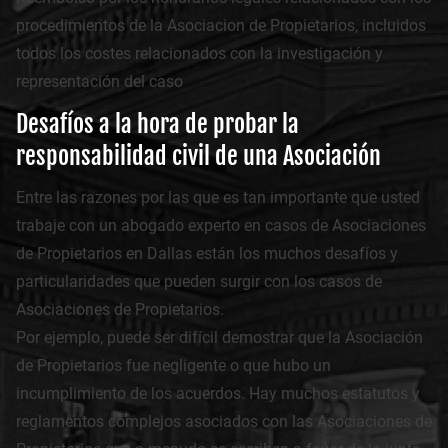
procedimientos de la Asociacion de Propietarios, incluidos
todos los costes relacionados con la investigación y
representación del caso
Desafíos a la hora de probar la
responsabilidad civil de una Asociación
Entre las razones por las que es tan importante que usted
trabaje con un abogado experto en casos de Asociaciones
de Propietarios en Dallas están los muchos desafíos y
particularidades que pueden surgir con los casos de
Asociaciones de Propietarios.
Por ejemplo, puede ser difícil demostrar que la Asociación
de Propietarios fue negligente o que hubo un
incumplimiento de los acuerdos. Hay muchos estatutos y
reglamentos complejos asociados con las Asociaciones de