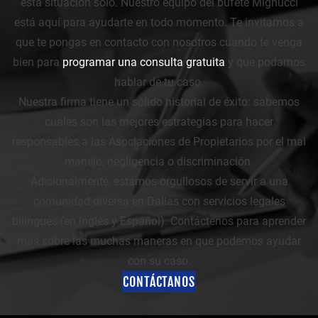
esta situación solo. Nuestro equipo del bufete Mignucci
está aquí para ayudarte en todo momento. Te invitamos a
que te pongas en contacto con nosotros cuando te venga
bien para
programar una consulta gratuita
y que podamos
hablar de tu caso.
Nuestra firma tiene un sólido historial de éxito: sabemos
cuáles son las mejores estrategias para hacer
responsables a las Asociaciones de Propietarios por el mal
manejo, negligencia o discriminación.
Adicionalmente, estamos orgullosos de servir a una
comunidad diversa en Dallas con servicios legales
bilingues (en Inglés y Español). Contáctenos para aprender
más sobre las muchas maneras en que podemos ayudar
con su caso.
CONTÁCTANOS