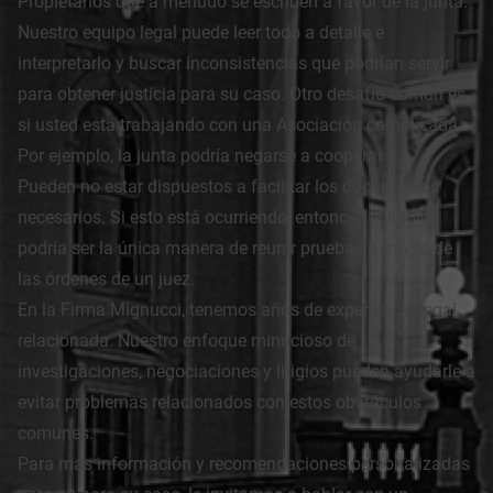
Propietarios que a menudo se escriben a favor de la junta.
Nuestro equipo legal puede leer todo a detalle e
interpretarlo y buscar inconsistencias que podrían servir
para obtener justicia para su caso. Otro desafío común es
si usted está trabajando con una Asociación complicada.
Por ejemplo, la junta podría negarse a cooperar.
Pueden no estar dispuestos a facilitar los documentos
necesarios. Si esto está ocurriendo, entonces el litigio
podría ser la única manera de reunir pruebas a través de
las órdenes de un juez.
En la Firma Mignucci, tenemos años de experiencia legal
relacionada. Nuestro enfoque minucioso de
investigaciones, negociaciones y litigios pueden ayudarle a
evitar problemas relacionados con estos obstáculos
comunes.
Para más información y recomendaciones personalizadas