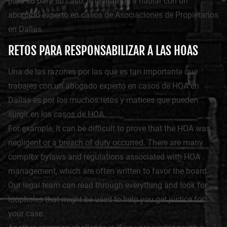
para su para su caso, le invitamos a hablar con un
abogado experto en casos de Asociaciones de Propietarios
en Dallas.
RETOS PARA RESPONSABILIZAR A LAS HOAS
Una de las razones por las que es tan importante que
trabajes con un abogado experto en casos de HOA en
Dallas es por los muchos retos y matices que pueden
surgir en los casos de HOA.
For example, it can be difficult to prove that the HOA was
negligent or a breach of duty occurred. There are many
complex bylaws and regulations associated with HOA
management, which are often written to favor the board.
Our legal team can read through everything and look for
loopholes that might be used to help you get justice for
your case.