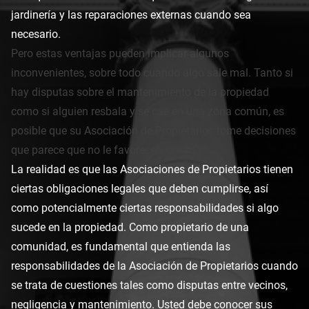
jardinería y las reparaciones externas cuando sea
necesario.
Pero estas ventajas pueden implicar algunos
inconvenientes, sobre todo cuando algo sale mal. Tanto si
hay disputas sobre el mantenimiento de la propiedad
como si alguien resbala y se cae en una zona común, es
posible que su Asociación de Propietarios tome decisiones
que parece que no le favorecen.
La realidad es que las Asociaciones de Propietarios tienen
ciertas obligaciones legales que deben cumplirse, así
como potencialmente ciertas responsabilidades si algo
sucede en la propiedad. Como propietario de una
comunidad, es fundamental que entienda las
responsabilidades de la Asociación de Propietarios cuando
se trata de cuestiones tales como disputas entre vecinos,
negligencia y mantenimiento. Usted debe conocer sus