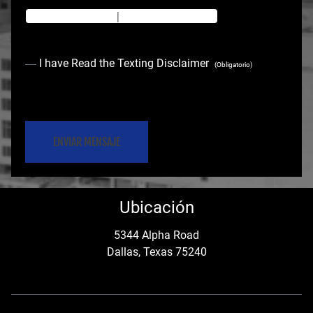
Texting Disclaimer
|
Privacy Policy
C
I have Read the Texting Disclaimer
(Obligatorio)
o
C
n
A
s
P
e
T
C
n
Ubicación
H
t
A
5344 Alpha Road
Dallas, Texas 75240
(
O
b