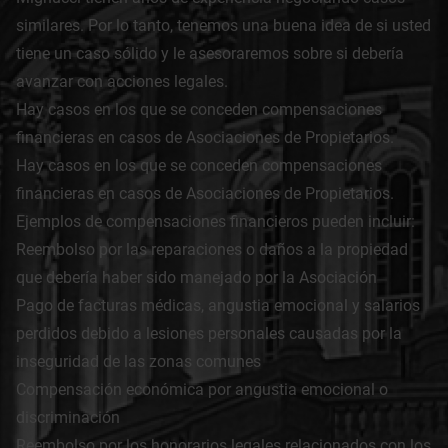
similares. Por lo tanto, tenemos una buena idea de si usted
tiene un caso sólido y le asesoraremos sobre si debería
avanzar con acciones legales.
Hay casos en los que se conceden compensaciones
financieras en casos de Asociaciones de Propietarios.
Hay casos en los que se conceden compensaciones
financieras en casos de Asociaciones de Propietarios.
Ejemplos de compensaciones financieros pueden incluir:
Reembolso por las reparaciones o daños a la propiedad
que debería haber sido manejado por la Asociación
Pago de facturas médicas, angustia emocional y salarios
perdidos debido a lesiones personales causadas por la
inseguridad de las zonas comunes
Compensación económica por angustia emocional o
discriminación
Reembolso por los honorarios legales relacionados con los