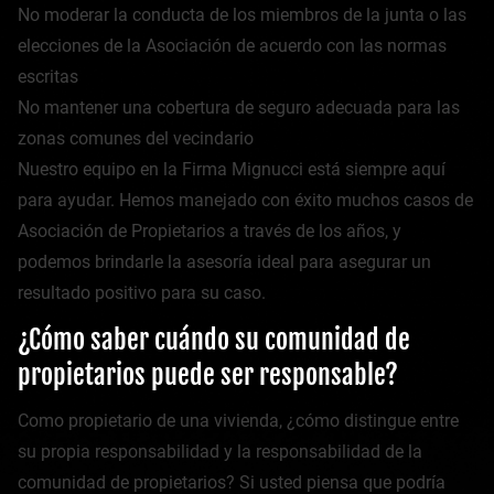
No moderar la conducta de los miembros de la junta o las
elecciones de la Asociación de acuerdo con las normas
escritas
No mantener una cobertura de seguro adecuada para las
zonas comunes del vecindario
Nuestro equipo en la Firma Mignucci está siempre aquí
para ayudar. Hemos manejado con éxito muchos casos de
Asociación de Propietarios a través de los años, y
podemos brindarle la asesoría ideal para asegurar un
resultado positivo para su caso.
¿Cómo saber cuándo su comunidad de
propietarios puede ser responsable?
Como propietario de una vivienda, ¿cómo distingue entre
su propia responsabilidad y la responsabilidad de la
comunidad de propietarios? Si usted piensa que podría