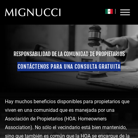
Skip to content
RESPONSABILIDAD DE LA COMUNIDAD DE PROPIETARIOS
CONTÁCTENOS PARA UNA CONSULTA GRATUITA
Hay muchos beneficios disponibles para propietarios que
viven en una comunidad que es manejada por una
Asociación de Propietarios (HOA: Homeowners
Association). No sólo el vecindario está bien mantenido,
sino que también es común que la HOA se encargue de la