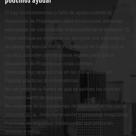
podemos ayudar
Si hay inconsistencias o falta de apoyo cuando la
Asociación de Propietarios debe involucrarse, entonces
esta puede ser considerada responsable de la situación. El
mejor enfoque es encontrar un abogado con experiencia
en casos de Asociación de Propietarios en Dallas que le
ayude a proceder con los pasos legales para que la
Asociación de Propietarios rinda cuentas.
Descuidar las reparaciones en las zonas comunes
Permitir prácticas discriminatorias
No ser justo en la forma en que se aplican las normas
Incumplimiento de deberes
No ocuparse de los problemas de seguridad en las zonas
comunes (p. ej., mala iluminación o pasarelas irregulares)
Prácticas de seguridad inadecuadas que provocan
lesiones o robos