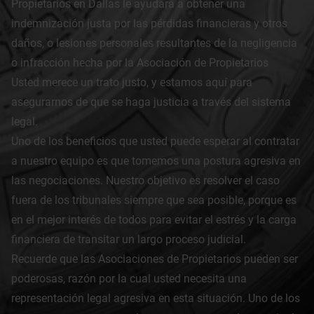
Propietarios en Dallas le ayudará a obtener una
indemnización justa por las pérdidas financieras y otros
daños, o lesiones personales resultantes de la negligencia
o infracción hecha por la Asociación de Propietarios
Usted merece un trato justo, y estamos aquí para
asegurarnos de que se haga justicia a través del sistema
legal.
Uno de los beneficios que usted puede esperar al contratar
a nuestro equipo es que tomemos una postura agresiva en
las negociaciones. Nuestro objetivo es resolver el caso
fuera de los tribunales siempre que sea posible, porque es
en el mejor interés de todos para evitar el estrés y la carga
financiera de transitar un largo proceso judicial.
Recuerde que las Asociaciones de Propietarios pueden ser
poderosas, razón por la cual usted necesita una
representación legal agresiva en esta situación. Uno de los