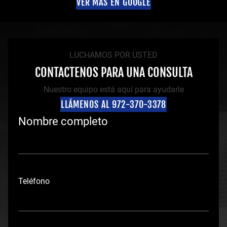
VER MÁS EN GOOGLE
LUCHAMOS POR USTED
CONTACTENOS PARA UNA CONSULTA
Nuestro equipo está aquí para ayudarle
LLÁMENOS AL 972-370-3378
Nombre completo
N
o
Teléfono
m
b
r