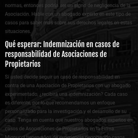
normas, entonces podría ser un signo de negligencia de la
Asociación. Hable con un abogado experto en este tipo de
casos para saber más sobre sus derechos legales en estas
situaciones.
Qué esperar: Indemnización en casos de
responsabilidad de Asociaciones de
Propietarios
Si usted decide seguir un caso de responsabilidad en
contra de una Asociación de Propietarios con un abogado
experimentado, ¿recibirá una indemnización? Cada caso
es diferente, por lo que recomendamos un enfoque
personalizado para la investigación y el desarrollo de su
caso. Tenga en cuenta que nuestros abogados expertos en
casos de Asociaciones de Propietarios en la Firma
Mignucci tienen años de experiencia negociando casos