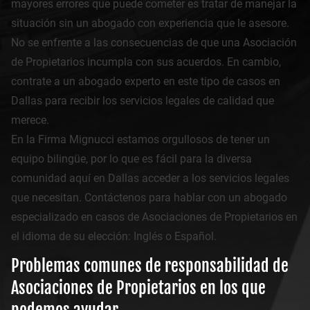
mayores errores que puede cometer es tratar de manejar la
situación sin un abogado con experiencia que le asesore.
No se enfrente a las consecuencias de que una Asociación
de Propietarios incumpla con sus acuerdos. En cambio,
contrate a un abogado experto en este tipo de casos en
Dallas para recibir los servicios legales de calidad que
merece.
En la Firma Mignucci estamos orgullosos de tener un
equipo bilingüe, por lo que es fácil para la diversa
comunidad aquí en Dallas acceder a los servicios legales
que necesitan. Contáctenos para hablar con un abogado
especializado en casos de Asociaciones de Propietarios en
el idioma de su elección: Inglés o Español.
Problemas comunes de responsabilidad de
Asociaciones de Propietarios en los que