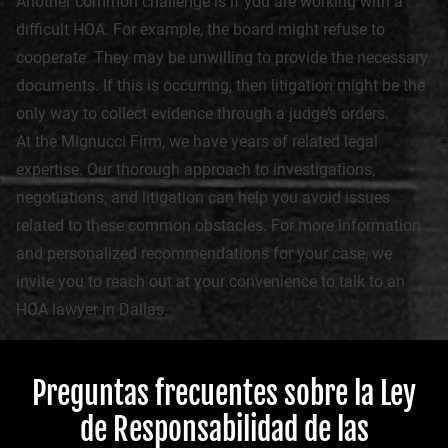
Another common challenge is if you are working with a
difficult HOA. For example, the board might refuse to
cooperate. They may be unwilling to provide the necessary
documents. If this is occurring, then litigation might be the
only way to collect evidence through a judge’s orders.
At the Mignucci Firm, we have years of related legal
expertise. Our thorough approach to investigations,
negotiations, and litigation can help you avoid issues
related to these common obstacles. For more information
and personalized recommendations for your case, we
invite you to reach out at your convenience to talk to an
HOA lawyer in Dallas.
Preguntas frecuentes sobre la Ley
de Responsabilidad de las